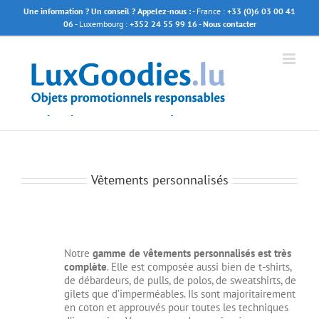
Passer
Une information ? Un conseil ? Appelez-nous :
- France :
+33 (0)6 03 00 41
au
06
- Luxembourg :
+352 24 55 99 16
- Nous contacter
contenu
Vêtements personnalisés
Notre
gamme de vêtements personnalisés est très
complète
. Elle est composée aussi bien de t-shirts,
de débardeurs, de pulls, de polos, de sweatshirts, de
gilets que d’imperméables. Ils sont majoritairement
en coton et approuvés pour toutes les techniques