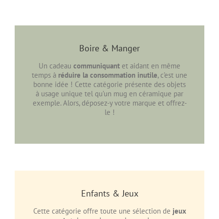
Boire & Manger
Un cadeau
communiquant
et aidant en même
temps à
réduire la consommation inutile
, c’est une
bonne idée ! Cette catégorie présente des objets
à usage unique tel qu’un mug en céramique par
exemple. Alors, déposez-y votre marque et offrez-
le !
Enfants & Jeux
Cette catégorie offre toute une sélection de
jeux