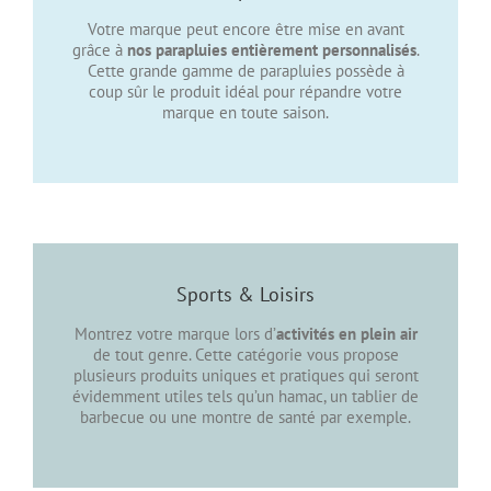
Votre marque peut encore être mise en avant
grâce à
nos parapluies entièrement personnalisés
.
Cette grande gamme de parapluies possède à
coup sûr le produit idéal pour répandre votre
marque en toute saison.
Sports & Loisirs
Montrez votre marque lors d’
activités en plein air
de tout genre. Cette catégorie vous propose
plusieurs produits uniques et pratiques qui seront
évidemment utiles tels qu’un hamac, un tablier de
barbecue ou une montre de santé par exemple.