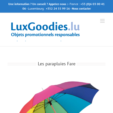
Passer
Une information ? Un conseil ? Appelez-nous :
- France :
+33 (0)6 03 00 41
au
06
- Luxembourg :
+352 24 55 99 16
- Nous contacter
contenu
Les parapluies Fare